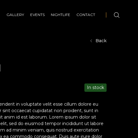
E
GALLERY
EVENTS
NIGHTLIFE
CONTACT
Back
l
In stock
enderit in voluptate velit esse cillum dolore eu
ur sint occaecat cupidatat non proident, sunt in
lit anim id est laborum. Lorem ipsum dolor sit
 elit, sed do eiusmod tempor incididunt ut labore
im ad minim veniam, quis nostrud exercitation
p ex ea commodo consequat. Duis aute irure dolor