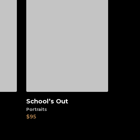
School’s Out
Add to cart
Portraits
$
95