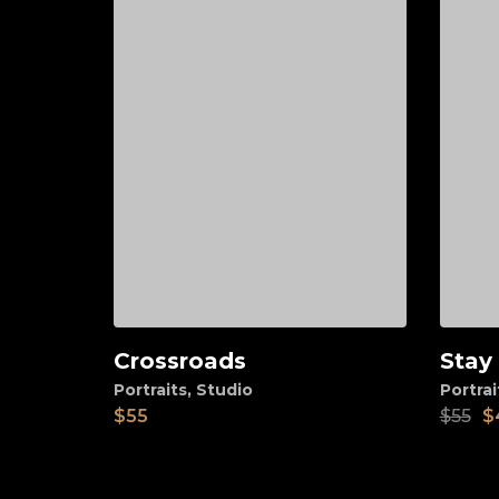
Stay
Crossroads
Ad
Add to cart
Portrai
Portraits
,
Studio
$
55
$
$
55